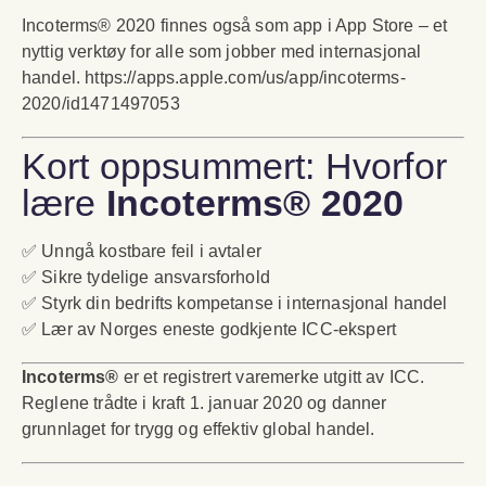
Incoterms® 2020 finnes også som app i App Store – et
nyttig verktøy for alle som jobber med internasjonal
handel. https://apps.apple.com/us/app/incoterms-
2020/id1471497053
Kort oppsummert: Hvorfor
lære
Incoterms® 2020
✅ Unngå kostbare feil i avtaler
✅ Sikre tydelige ansvarsforhold
✅ Styrk din bedrifts kompetanse i internasjonal handel
✅ Lær av Norges eneste godkjente ICC-ekspert
Incoterms®
er et registrert varemerke utgitt av ICC.
Reglene trådte i kraft 1. januar 2020 og danner
grunnlaget for trygg og effektiv global handel.