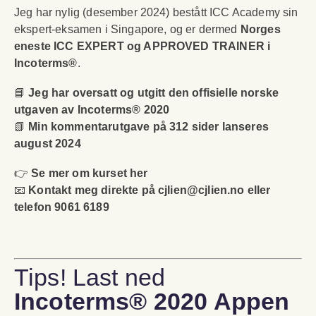
Jeg har nylig (desember 2024) bestått ICC Academy sin
ekspert-eksamen i Singapore, og er dermed
Norges
eneste ICC EXPERT og APPROVED TRAINER i
Incoterms®
.
📘
Jeg har oversatt og utgitt den offisielle norske
utgaven av Incoterms® 2020
📗
Min kommentarutgave på 312 sider lanseres
august 2024
👉
Se mer om kurset her
📧
Kontakt meg direkte på
cjlien@cjlien.no
eller
telefon 9061 6189
Tips! Last ned
Incoterms® 2020 Appen