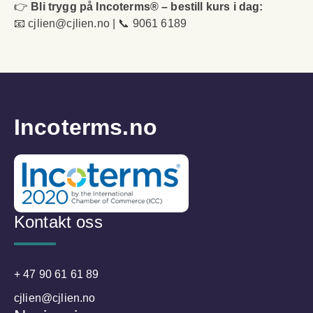
👉
Bli trygg på Incoterms® – bestill kurs i dag:
📧
cjlien@cjlien.no
| 📞 9061 6189
Incoterms.no
Kontakt oss
+ 47 90 61 61 89
cjlien@cjlien.no